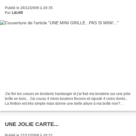
Publié le 28/12/2009 à 20:35
Par
Lili.HR
J'ai fini les coeurs en broderie hardanger et j'ai fixé ma broderie sur une jolie
boîte en bois... J'ai cousu 4 minis boutons flocons et rajouté 4 coins dorés...
La finition est très simple mais donne une belle allure à ma boîte non?
Dedans?...J'y glisse...
UNE JOLIE CARTE...
Publié le 27/12/2009 à 20:21