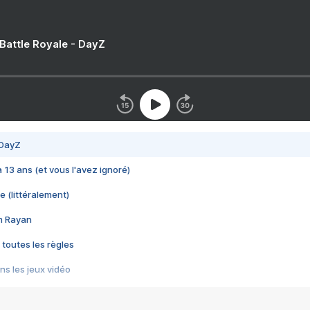
 Battle Royale - DayZ
 DayZ
 a 13 ans (et vous l'avez ignoré)
e (littéralement)
im Rayan
 toutes les règles
s les jeux vidéo
us choquant de Rockstar ? - Le scandale BULLY