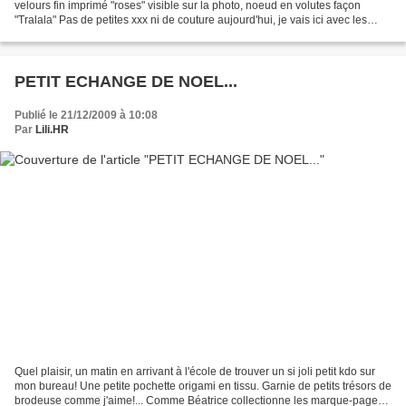
velours fin imprimé "roses" visible sur la photo, noeud en volutes façon
"Tralala" Pas de petites xxx ni de couture aujourd'hui, je vais ici avec les
garçons! Marché de...
PETIT ECHANGE DE NOEL...
Publié le 21/12/2009 à 10:08
Par
Lili.HR
Quel plaisir, un matin en arrivant à l'école de trouver un si joli petit kdo sur
mon bureau! Une petite pochette origami en tissu. Garnie de petits trésors de
brodeuse comme j'aime!... Comme Béatrice collectionne les marque-pages,