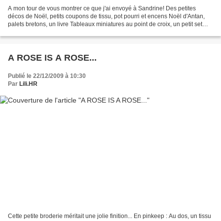
A mon tour de vous montrer ce que j'ai envoyé à Sandrine! Des petites
décos de Noël, petits coupons de tissu, pot pourri et encens Noël d'Antan,
palets bretons, un livre Tableaux miniatures au point de croix, un petit set
DMC à broder... Et ma petite...
A ROSE IS A ROSE...
Publié le 22/12/2009 à 10:30
Par
Lili.HR
Cette petite broderie méritait une jolie finition... En pinkeep : Au dos, un tissu