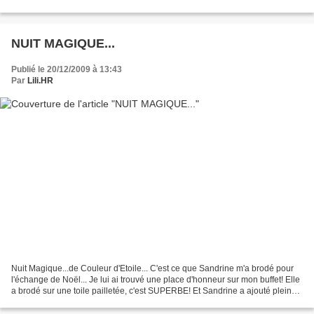
je lui avais préparé...
NUIT MAGIQUE...
Publié le 20/12/2009 à 13:43
Par
Lili.HR
Nuit Magique...de Couleur d'Etoile... C'est ce que Sandrine m'a brodé pour
l'échange de Noël... Je lui ai trouvé une place d'honneur sur mon buffet! Elle
a brodé sur une toile pailletée, c'est SUPERBE! Et Sandrine a ajouté plein
de jolies choses à sa...