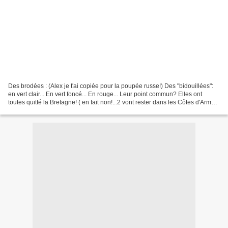
Des brodées : (Alex je t'ai copiée pour la poupée russe!) Des "bidouillées":
en vert clair... En vert foncé... En rouge... Leur point commun? Elles ont
toutes quitté la Bretagne! ( en fait non!...2 vont rester dans les Côtes d'Armor
mais ont été postées...