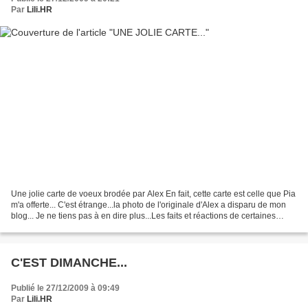
Par
Lili.HR
Une jolie carte de voeux brodée par Alex En fait, cette carte est celle que Pia
m'a offerte... C'est étrange...la photo de l'originale d'Alex a disparu de mon
blog... Je ne tiens pas à en dire plus...Les faits et réactions de certaines
personnes me laissent...
C'EST DIMANCHE...
Publié le 27/12/2009 à 09:49
Par
Lili.HR