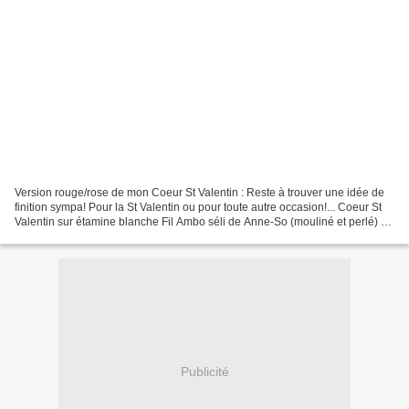
Version rouge/rose de mon Coeur St Valentin : Reste à trouver une idée de
finition sympa! Pour la St Valentin ou pour toute autre occasion!... Coeur St
Valentin sur étamine blanche Fil Ambo séli de Anne-So (mouliné et perlé) Si
ce coeur vous plaît...j'aurai...
Publicité