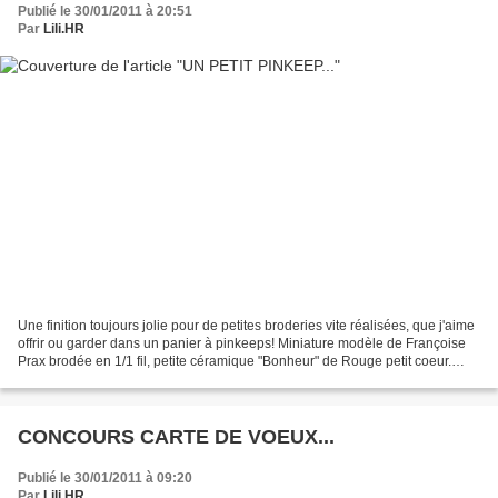
Publié le 30/01/2011 à 20:51
Par
Lili.HR
Une finition toujours jolie pour de petites broderies vite réalisées, que j'aime
offrir ou garder dans un panier à pinkeeps! Miniature modèle de Françoise
Prax brodée en 1/1 fil, petite céramique "Bonheur" de Rouge petit coeur.
Bonne soirée!
CONCOURS CARTE DE VOEUX...
Publié le 30/01/2011 à 09:20
Par
Lili.HR