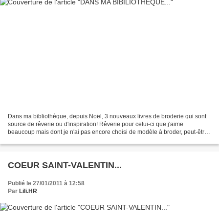
Dans ma bibliothèque, depuis Noël, 3 nouveaux livres de broderie qui sont
source de rêverie ou d'inspiration! Rêverie pour celui-ci que j'aime
beaucoup mais dont je n'ai pas encore choisi de modèle à broder, peut-être
un à broder pendant un prochain voyage...
COEUR SAINT-VALENTIN...
Publié le 27/01/2011 à 12:58
Par
Lili.HR