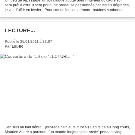
Un peu de repassage, un joli croquet rouge pour l'intérieur du cadre et il
sera prêt à offrir! Il sera pour une brodeuse passionnée par les fils dégradés,
je vais l'offrir en février... Pour camoufler son prénom...boutons sunbonnet en
bois, début d'une...
LECTURE...
Publié le 25/01/2011 à 23:07
Par
Lili.HR
J'en suis au tout début... (ouvrage d'un auteur local) Capitaine au long cours,
Maurice André a parcouru "un monde toujours plus vaste" pendant vingt-