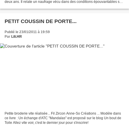
deux ans. Il relate un naufrage vécu dans des conditions épouvantables sur
la Cote de la Mort et sur...
PETIT COUSSIN DE PORTE...
Publié le 23/01/2011 à 19:59
Par
Lili.HR
Petite broderie vite réalisée... Fil Zircon Anne-So Créations ... Modèle dans
ce livre : Un échange d'ATC "Mandalas" est proposé sur le blog Un bout de
Toile Allez vite voir, c'est le dernier jour pour s'inscrire!