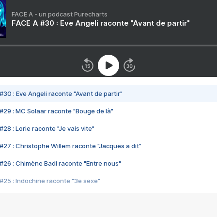
FACE A - un podcast Purecharts
FACE A #30 : Eve Angeli raconte "Avant de partir"
#30 : Eve Angeli raconte "Avant de partir"
#29 : MC Solaar raconte "Bouge de là"
28 : Lorie raconte "Je vais vite"
#27 : Christophe Willem raconte "Jacques a dit"
#26 : Chimène Badi raconte "Entre nous"
#25 : Indochine raconte "3e sexe"
#24 : Zaho raconte "C'est chelou"
#23 : Patrick Bruel raconte "Au café des délices"