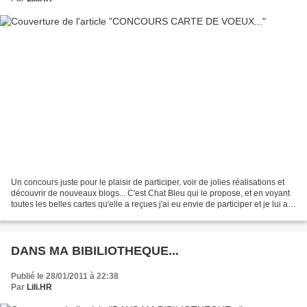
Un concours juste pour le plaisir de participer, voir de jolies réalisations et
découvrir de nouveaux blogs... C'est Chat Bleu qui le propose, et en voyant
toutes les belles cartes qu'elle a reçues j'ai eu envie de participer et je lui ai
envoyé une photo...
DANS MA BIBILIOTHEQUE...
Publié le 28/01/2011 à 22:38
Par
Lili.HR