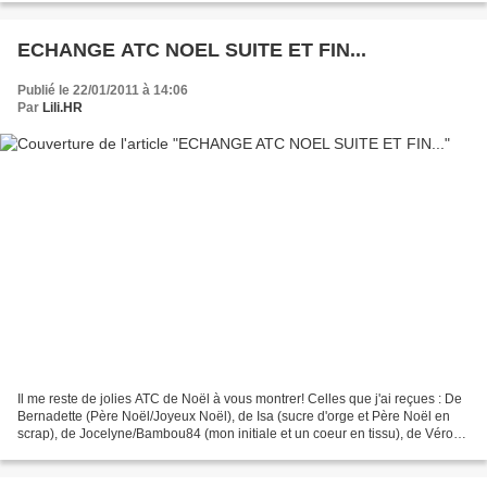
ECHANGE ATC NOEL SUITE ET FIN...
Publié le 22/01/2011 à 14:06
Par
Lili.HR
Il me reste de jolies ATC de Noël à vous montrer! Celles que j'ai reçues : De
Bernadette (Père Noël/Joyeux Noël), de Isa (sucre d'orge et Père Noël en
scrap), de Jocelyne/Bambou84 (mon initiale et un coeur en tissu), de Véro22
(rouge-gorge) et de Françoise...