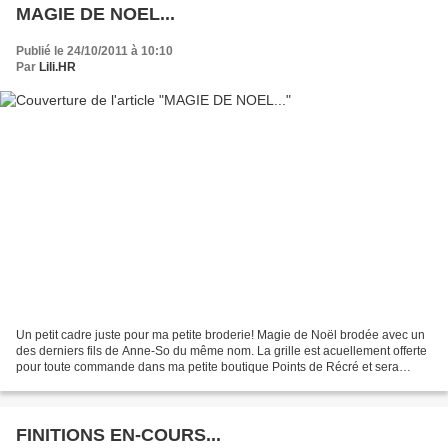
MAGIE DE NOEL...
Publié le 24/10/2011 à 10:10
Par
Lili.HR
Un petit cadre juste pour ma petite broderie! Magie de Noël brodée avec un
des derniers fils de Anne-So du même nom. La grille est acuellement offerte
pour toute commande dans ma petite boutique Points de Récré et sera
offerte sur mon stand à Saint-Cast...
FINITIONS EN-COURS...