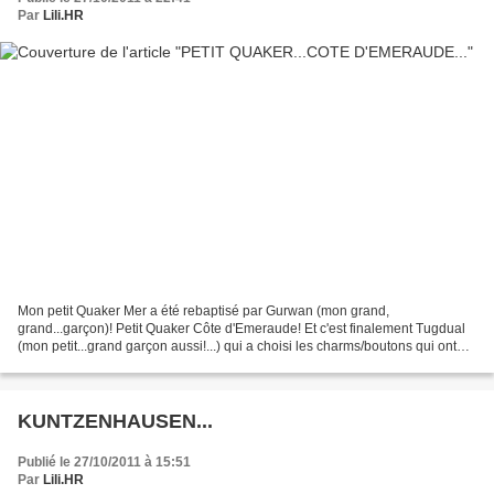
Par
Lili.HR
Mon petit Quaker Mer a été rebaptisé par Gurwan (mon grand,
grand...garçon)! Petit Quaker Côte d'Emeraude! Et c'est finalement Tugdual
(mon petit...grand garçon aussi!...) qui a choisi les charms/boutons qui ont
été cousus dessus! Saint-Cast...Saint-Briac...Saint...
KUNTZENHAUSEN...
Publié le 27/10/2011 à 15:51
Par
Lili.HR