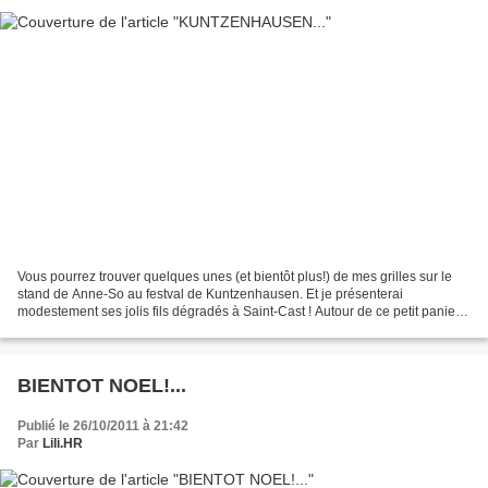
Vous pourrez trouver quelques unes (et bientôt plus!) de mes grilles sur le
stand de Anne-So au festval de Kuntzenhausen. Et je présenterai
modestement ses jolis fils dégradés à Saint-Cast ! Autour de ce petit panier
ou sur mes ouvrages brodés... Comme...
BIENTOT NOEL!...
Publié le 26/10/2011 à 21:42
Par
Lili.HR