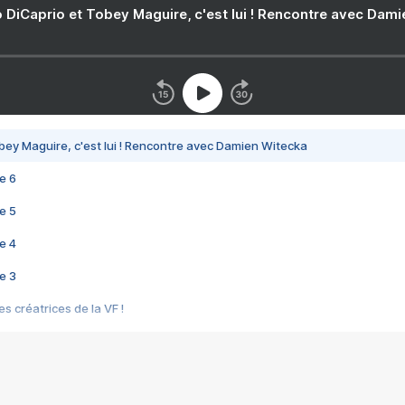
 DiCaprio et Tobey Maguire, c'est lui ! Rencontre avec Dam
bey Maguire, c'est lui ! Rencontre avec Damien Witecka
e 6
e 5
e 4
e 3
s créatrices de la VF !
e 2
e 1