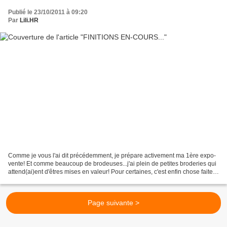
Publié le 23/10/2011 à 09:20
Par
Lili.HR
Comme je vous l'ai dit précédemment, je prépare activement ma 1ère expo-
vente! Et comme beaucoup de brodeuses...j'ai plein de petites broderies qui
attend(ai)ent d'êtres mises en valeur! Pour certaines, c'est enfin chose faite!
Par exemple pour ces deux...
Page suivante >