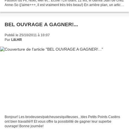
Passion du Fil, Noël, Mer et... Ecole ! Lin blanc 12 fils, fil Gamla Stan de chez
Anne-So (j'aime+++, il est vraiment très très beau!) En arrière plan, un article
sur l'apprentissage...
BEL OUVRAGE A GAGNER!...
Publié le 25/10/2011 à 10:07
Par
Lili.HR
Bonjour! Les brodeuses/patcheuses/quilteuses...!des Petits Points Castins
ont bien travaillé!!! Et vous offre la possibilité de gagner leur superbe
ouvrage! Bonne journée!