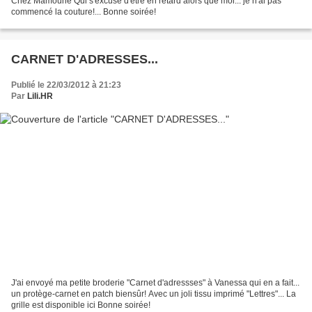
Chez Mamoune Qui s'excuse d'être en retard alors que moi... je n'ai pas
commencé la couture!... Bonne soirée!
CARNET D'ADRESSES...
Publié le 22/03/2012 à 21:23
Par
Lili.HR
J'ai envoyé ma petite broderie "Carnet d'adressses" à Vanessa qui en a fait...
un protège-carnet en patch biensûr! Avec un joli tissu imprimé "Lettres"... La
grille est disponible ici Bonne soirée!