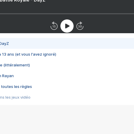
 DayZ
 a 13 ans (et vous l'avez ignoré)
e (littéralement)
im Rayan
 toutes les règles
s les jeux vidéo
us choquant de Rockstar ? - Le scandale BULLY
e plus moche de Steam
du RÊVE tourne au CAUCHEMAR