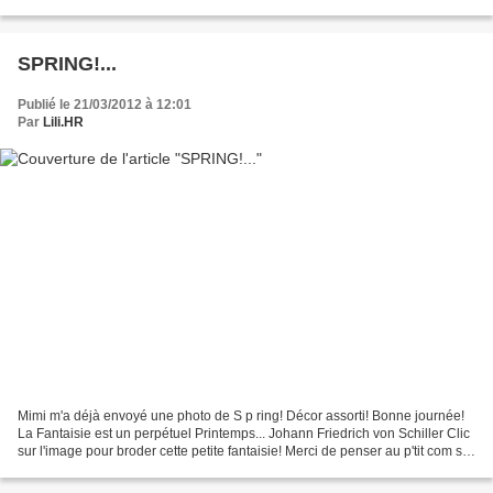
SPRING!...
Publié le 21/03/2012 à 12:01
Par
Lili.HR
Mimi m'a déjà envoyé une photo de S p ring! Décor assorti! Bonne journée!
La Fantaisie est un perpétuel Printemps... Johann Friedrich von Schiller Clic
sur l'image pour broder cette petite fantaisie! Merci de penser au p'tit com si
vous téléchargez la...