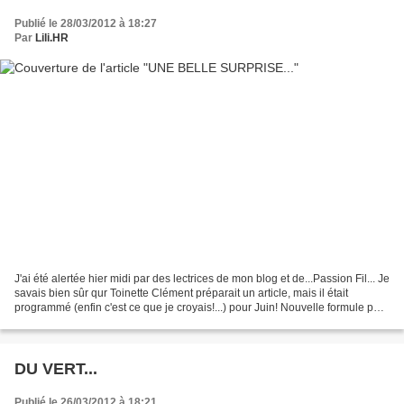
Publié le 28/03/2012 à 18:27
Par
Lili.HR
J'ai été alertée hier midi par des lectrices de mon blog et de...Passion Fil... Je
savais bien sûr qur Toinette Clément préparait un article, mais il était
programmé (enfin c'est ce que je croyais!...) pour Juin! Nouvelle formule pour
plus de plaisir!...
DU VERT...
Publié le 26/03/2012 à 18:21