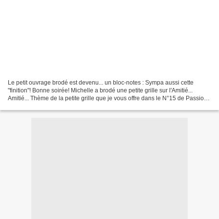
Le petit ouvrage brodé est devenu... un bloc-notes : Sympa aussi cette
"finition"! Bonne soirée! Michelle a brodé une petite grille sur l'Amitié...
Amitié... Thème de la petite grille que je vous offre dans le N°15 de Passion
Fil actuellement en kiosque!......