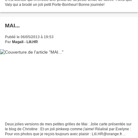
Valy qui a brodé un joli petit Porte-Bonheur! Bonne journée!
MAI...
Publié le 06/05/2013 à 19:53
Par
Magali - Lili.HR
Deux jolies versions de mes petites grilles de Mai : Jolie carte présentée sur
le blog de Christine : Et un joli pinkeep comme j'aime! Réalisé par Evelyne :
Pour vos photos que je reçois toujours avec plaisir : Lili.HR@orange.fr