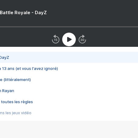
 Battle Royale - DayZ
 DayZ
 a 13 ans (et vous l'avez ignoré)
e (littéralement)
im Rayan
 toutes les règles
s les jeux vidéo
us choquant de Rockstar ? - Le scandale BULLY
e plus moche de Steam