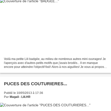
Voilà ma petite Lili badgée, au milieu de nombreux autres mini ouvrages! Je
l'aperçois avec d'autres petits motifs que j'avais brodés... Il en manque
encore pour atteindre l'objectif fixé! Alors à nos aiguilles! Je vous ai proposé
une grille "Petit Quaker...
PUCES DES COUTURIERES...
Publié le 10/05/2013 à 17:36
Par
Magali - Lili.HR