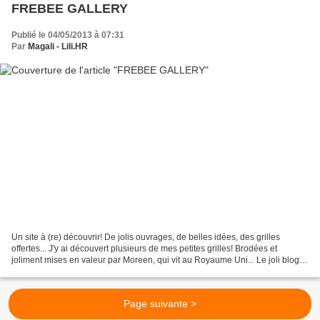
FREBEE GALLERY
Publié le 04/05/2013 à 07:31
Par
Magali - Lili.HR
Un site à (re) découvrir! De jolis ouvrages, de belles idées, des grilles
offertes... J'y ai découvert plusieurs de mes petites grilles! Brodées et
joliment mises en valeur par Moreen, qui vit au Royaume Uni... Le joli blog
de Moreen Bonne journée!
Page suivante >