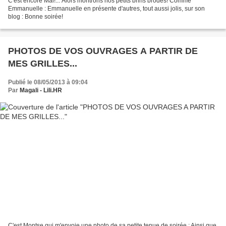
C'est encore Mai!... Alors montrons nos petits brins brodés! Comme
Emmanuelle : Emmanuelle en présente d'autres, tout aussi jolis, sur son
blog : Bonne soirée!
PHOTOS DE VOS OUVRAGES A PARTIR DE
MES GRILLES...
Publié le 08/05/2013 à 09:04
Par
Magali - Lili.HR
C'est Montse qui m'envoie une photo de sa petite tenue de soirée : Ainsi que