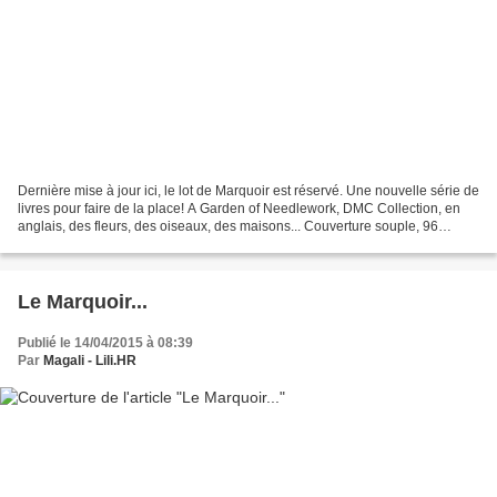
Dernière mise à jour ici, le lot de Marquoir est réservé. Une nouvelle série de
livres pour faire de la place! A Garden of Needlework, DMC Collection, en
anglais, des fleurs, des oiseaux, des maisons... Couverture souple, 96
pages. 6€ frais de port compris....
Le Marquoir...
Publié le 14/04/2015 à 08:39
Par
Magali - Lili.HR