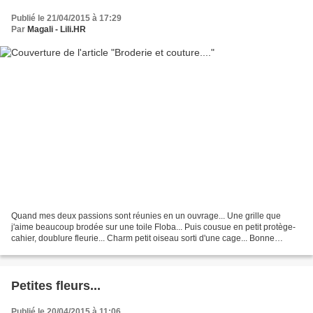
Publié le 21/04/2015 à 17:29
Par
Magali - Lili.HR
Quand mes deux passions sont réunies en un ouvrage... Une grille que
j'aime beaucoup brodée sur une toile Floba... Puis cousue en petit protège-
cahier, doublure fleurie... Charm petit oiseau sorti d'une cage... Bonne
soirée!.... Lili a de la visite...pas...
Petites fleurs...
Publié le 20/04/2015 à 11:06