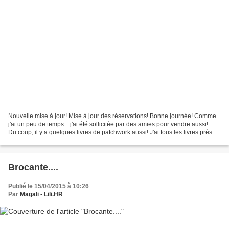
Nouvelle mise à jour! Mise à jour des réservations! Bonne journée! Comme
j'ai un peu de temps... j'ai été sollicitée par des amies pour vendre aussi!...
Du coup, il y a quelques livres de patchwork aussi! J'ai tous les livres près de
moi donc si vous...
Brocante....
Publié le 15/04/2015 à 10:26
Par
Magali - Lili.HR