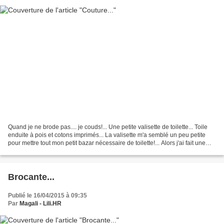
Quand je ne brode pas.... je couds!... Une petite valisette de toilette... Toile
enduite à pois et cotons imprimés... La valisette m'a semblé un peu petite
pour mettre tout mon petit bazar nécessaire de toilette!... Alors j'ai fait une
trousse assortie...
Brocante...
Publié le 16/04/2015 à 09:35
Par
Magali - Lili.HR