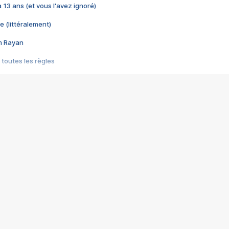
 a 13 ans (et vous l'avez ignoré)
e (littéralement)
im Rayan
 toutes les règles
s les jeux vidéo
us choquant de Rockstar ? - Le scandale BULLY
e plus moche de Steam
du RÊVE tourne au CAUCHEMAR
pendant 8 heures
it… à tort
umiliés par un jeu vidéo
ire - Final Fantasy 8
ti un empire - Age of Empires