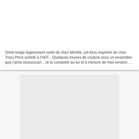
Simili beige légèrement vieilli de chez Myrtille, joli tissu imprimé de chez
Tissu Price acheté à l'AEF... Quelques heures de couture pour un ensemble
que j'aime beaucoup!... Je le complète au fur et à mesure de mes envies!..
Sac besace "Made in China"...