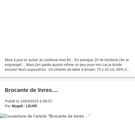
Mise à jour ici aussi! Je continue mon tri!... En presque 20 de broderie j'en ai
engrangé!.... Mais j'en garde quand même un peu pour moi car je brode
encore! Alors aujourd'hui : Un chemin de table à broder, 75 x 20 cm, 40% lin,
60% coton, fabriqué en...
Brocante de livres....
Publié le 14/04/2015 à 08:57
Par
Magali - Lili.HR