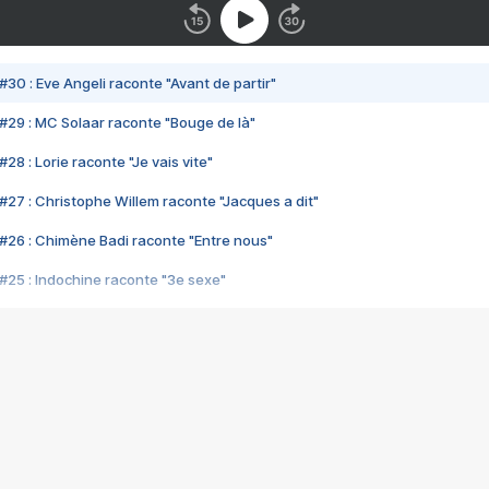
#30 : Eve Angeli raconte "Avant de partir"
#29 : MC Solaar raconte "Bouge de là"
28 : Lorie raconte "Je vais vite"
#27 : Christophe Willem raconte "Jacques a dit"
#26 : Chimène Badi raconte "Entre nous"
#25 : Indochine raconte "3e sexe"
#24 : Zaho raconte "C'est chelou"
#23 : Patrick Bruel raconte "Au café des délices"
#22 : Kyo raconte "Le chemin"
#21 : Nolwenn Leroy raconte "Cassé"
#20 : Patrick Hernandez raconte "Born to be alive"