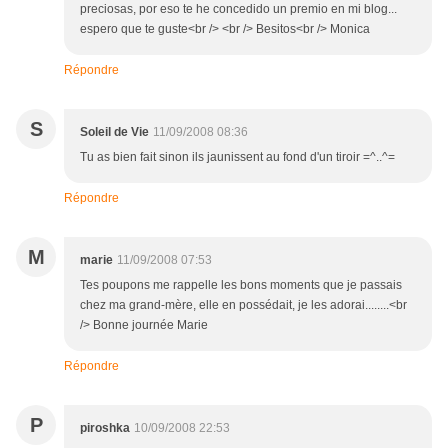
preciosas, por eso te he concedido un premio en mi blog...
espero que te guste<br /> <br /> Besitos<br /> Monica
Répondre
S
Soleil de Vie
11/09/2008 08:36
Tu as bien fait sinon ils jaunissent au fond d'un tiroir =^..^=
Répondre
M
marie
11/09/2008 07:53
Tes poupons me rappelle les bons moments que je passais
chez ma grand-mère, elle en possédait, je les adorai........<br
/> Bonne journée Marie
Répondre
P
piroshka
10/09/2008 22:53