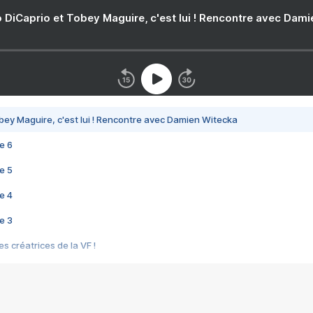
 DiCaprio et Tobey Maguire, c'est lui ! Rencontre avec Dam
bey Maguire, c'est lui ! Rencontre avec Damien Witecka
e 6
e 5
e 4
e 3
s créatrices de la VF !
e 2
e 1