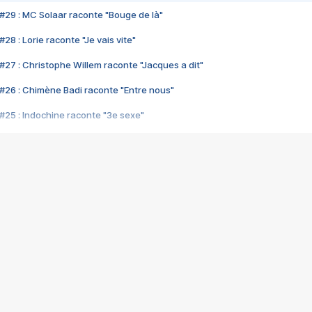
#29 : MC Solaar raconte "Bouge de là"
28 : Lorie raconte "Je vais vite"
#27 : Christophe Willem raconte "Jacques a dit"
#26 : Chimène Badi raconte "Entre nous"
#25 : Indochine raconte "3e sexe"
#24 : Zaho raconte "C'est chelou"
#23 : Patrick Bruel raconte "Au café des délices"
#22 : Kyo raconte "Le chemin"
#21 : Nolwenn Leroy raconte "Cassé"
#20 : Patrick Hernandez raconte "Born to be alive"
#19 : Lorie raconte "Près de moi"
#18 : Michael Jones raconte "A nos actes manqués" (avec Jean-Jacque