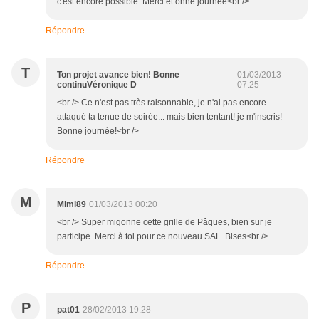
c'est encore possible. Merci et onne journée<br />
Répondre
T
Ton projet avance bien! Bonne
01/03/2013
continuVéronique D
07:25
<br /> Ce n'est pas très raisonnable, je n'ai pas encore
attaqué ta tenue de soirée... mais bien tentant! je m'inscris!
Bonne journée!<br />
Répondre
M
Mimi89
01/03/2013 00:20
<br /> Super migonne cette grille de Pâques, bien sur je
participe. Merci à toi pour ce nouveau SAL. Bises<br />
Répondre
P
pat01
28/02/2013 19:28