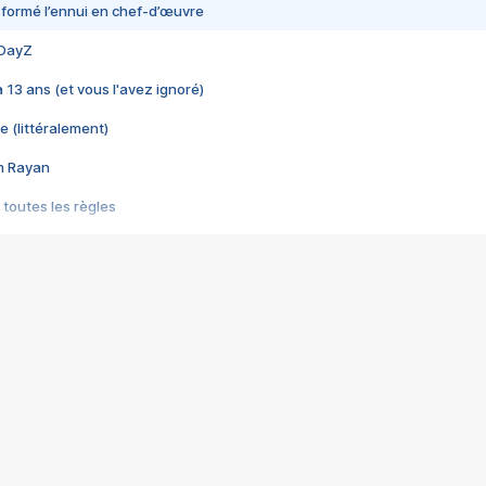
nsformé l’ennui en chef-d’œuvre
 DayZ
 a 13 ans (et vous l'avez ignoré)
e (littéralement)
im Rayan
 toutes les règles
s les jeux vidéo
us choquant de Rockstar ? - Le scandale BULLY
e plus moche de Steam
du RÊVE tourne au CAUCHEMAR
pendant 8 heures
it… à tort
umiliés par un jeu vidéo