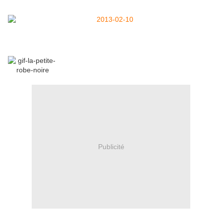
2ème partie!
Bonnes petites xxx!
Publicité