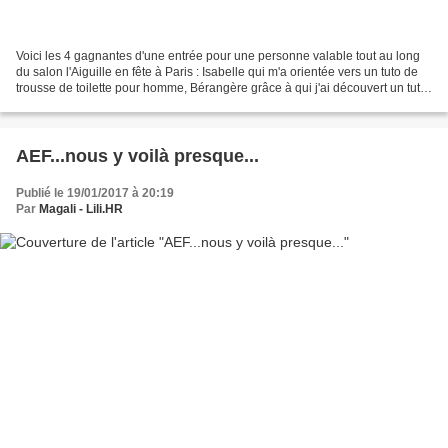
Voici les 4 gagnantes d'une entrée pour une personne valable tout au long
du salon l'Aiguille en fête à Paris : Isabelle qui m'a orientée vers un tuto de
trousse de toilette pour homme, Bérangère grâce à qui j'ai découvert un tuto
de tablier réversible,...
AEF...nous y voilà presque...
Publié le 19/01/2017 à 20:19
Par
Magali - Lili.HR