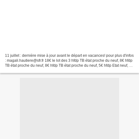
11 juillet : dernière mise à jour avant le départ en vacances! pour plus d'infos
: magali.hautiere@sfr.fr 18€ le lot des 3 hfdp TB état proche du neuf, 8€ hfdp
TB état proche du neuf, 8€ hfdp TB état proche du neuf, 5€ hfdp Etat neuf, 6€
hfdp TB état,...