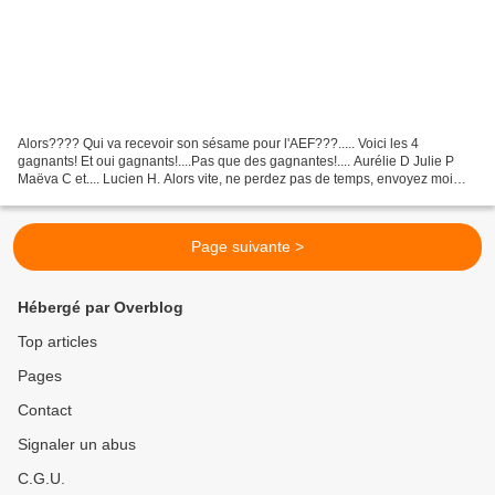
Alors???? Qui va recevoir son sésame pour l'AEF???..... Voici les 4
gagnants! Et oui gagnants!....Pas que des gagnantes!.... Aurélie D Julie P
Maëva C et.... Lucien H. Alors vite, ne perdez pas de temps, envoyez moi
votre adresse postale par mail magali.hautiere@orange.fr...
Page suivante >
Hébergé par Overblog
Top articles
Pages
Contact
Signaler un abus
C.G.U.