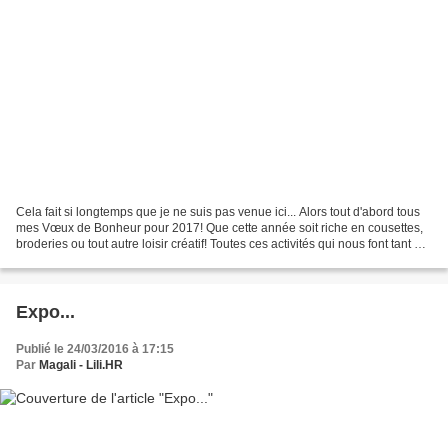
Cela fait si longtemps que je ne suis pas venue ici... Alors tout d'abord tous
mes Vœux de Bonheur pour 2017! Que cette année soit riche en cousettes,
broderies ou tout autre loisir créatif! Toutes ces activités qui nous font tant de
bien au moral! Je...
Expo...
Publié le 24/03/2016 à 17:15
Par
Magali - Lili.HR