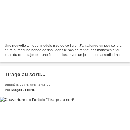
Une nouvelle tunique, modèle issu de ce livre : J'ai rallongé un peu celle-ci
en rajoutant une bande de tissu dans le bas en rappel des manches et du
biais du col et rajouté....une fleur en tissu avec un joli bouton assorti déniché
dans ma boîte à trésors!... C'est...
Tirage au sort!...
Publié le 27/01/2016 à 14:22
Par
Magali - Lili.HR