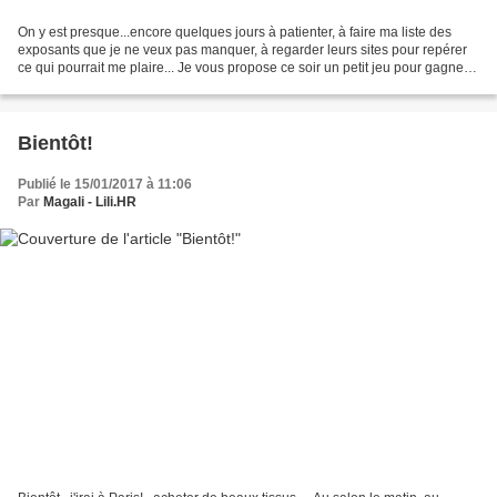
On y est presque...encore quelques jours à patienter, à faire ma liste des
exposants que je ne veux pas manquer, à regarder leurs sites pour repérer
ce qui pourrait me plaire... Je vous propose ce soir un petit jeu pour gagner
une entrée au salon: - vous...
Bientôt!
Publié le 15/01/2017 à 11:06
Par
Magali - Lili.HR