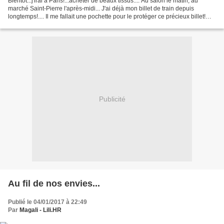
Bientôt...j'irai à Paris!...acheter de beaux tissus.... Au salon le matin, au
marché Saint-Pierre l'après-midi... J'ai déjà mon billet de train depuis
longtemps!.... Il me fallait une pochette pour le protéger ce précieux billet!
Une pochette toute simple...
Publicité
Au fil de nos envies...
Publié le 04/01/2017 à 22:49
Par
Magali - Lili.HR