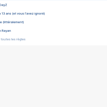
 DayZ
 a 13 ans (et vous l'avez ignoré)
e (littéralement)
im Rayan
 toutes les règles
s les jeux vidéo
us choquant de Rockstar ? - Le scandale BULLY
e plus moche de Steam
du RÊVE tourne au CAUCHEMAR
pendant 8 heures
it… à tort
umiliés par un jeu vidéo